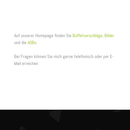
Auf unserer Homepage finden Sie
Buffetvorschläge
,
Bilder
und die
AGBs
.
Bei Fragen können Sie mich gerne telefonisch oder per E-
Mail erreichen.